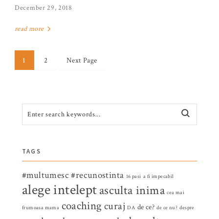
December 29, 2018
read more
1
2
Next Page
TAGS
#multumesc
#recunostinta
16 pasi
a fi impecabil
alege intelept
asculta inima
cea mai
coaching
curaj
de ce?
frumoasa mama
DA
de ce nu?
despre