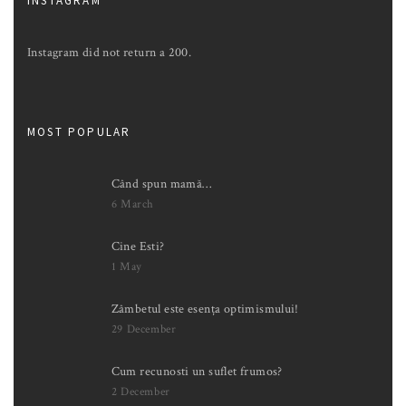
INSTAGRAM
Instagram did not return a 200.
MOST POPULAR
Când spun mamă…
6 March
Cine Esti?
1 May
Zâmbetul este esența optimismului!
29 December
Cum recunosti un suflet frumos?
2 December