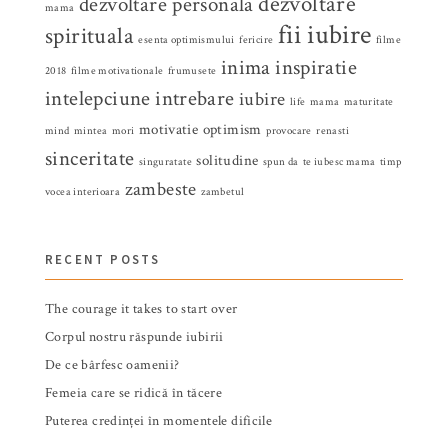
dezvoltare
dezvoltare personala
mama
fii iubire
spirituala
esenta optimismului
fericire
filme
inima
inspiratie
2018
filme motivationale
frumusete
intelepciune
intrebare
iubire
life
mama
maturitate
motivatie
optimism
mind
mintea
mori
provocare
renasti
sinceritate
solitudine
singuratate
spun da
te iubesc mama
timp
zambeste
vocea interioara
zambetul
RECENT POSTS
The courage it takes to start over
Corpul nostru răspunde iubirii
De ce bârfesc oamenii?
Femeia care se ridică în tăcere
Puterea credinței în momentele dificile