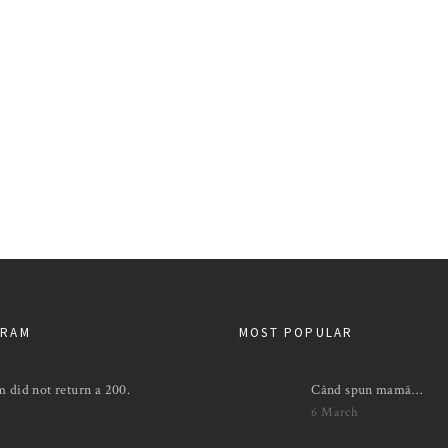
GRAM
MOST POPULAR
m did not return a 200.
Când spun mamă…
6 March