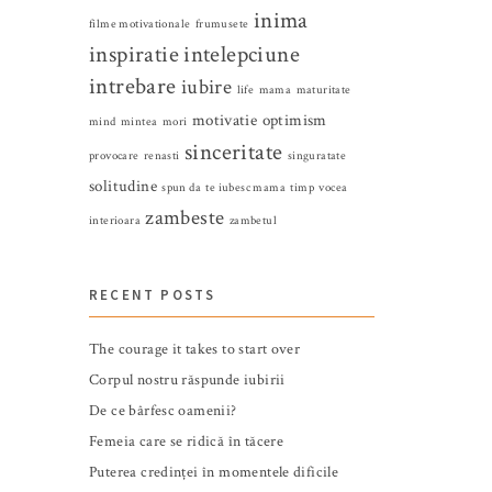
inima
filme motivationale
frumusete
inspiratie
intelepciune
intrebare
iubire
life
mama
maturitate
motivatie
optimism
mind
mintea
mori
sinceritate
provocare
renasti
singuratate
solitudine
spun da
te iubesc mama
timp
vocea
zambeste
interioara
zambetul
RECENT POSTS
The courage it takes to start over
Corpul nostru răspunde iubirii
De ce bârfesc oamenii?
Femeia care se ridică în tăcere
Puterea credinței în momentele dificile