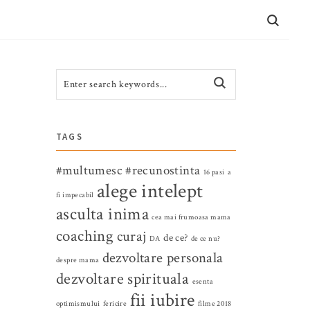
CONTACT
TAGS
#multumesc
#recunostinta
16 pasi
a
alege intelept
fi impecabil
asculta inima
cea mai frumoasa mama
coaching
curaj
de ce?
DA
de ce nu?
dezvoltare personala
despre mama
dezvoltare spirituala
esenta
fii iubire
optimismului
fericire
filme 2018