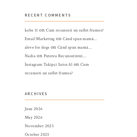
RECENT COMMENTS
on
kobe 11
Cum recunosti un suflet frumos?
on
Email Marketing
Când spun mamă…
on
aleve for dogs
Când spun mamă…
on
Nadia
Puterea Recunostintei…
on
İnstagram Takipçi Satın Al
Cum
recunosti un suflet frumos?
ARCHIVES
June 2026
May 2026
November 2025
October 2025