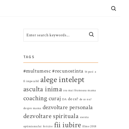
CONTACT
TAGS
#multumesc
#recunostinta
16 pasi
a
alege intelept
fi impecabil
asculta inima
cea mai frumoasa mama
coaching
curaj
de ce?
DA
de ce nu?
dezvoltare personala
despre mama
dezvoltare spirituala
esenta
fii iubire
optimismului
fericire
filme 2018