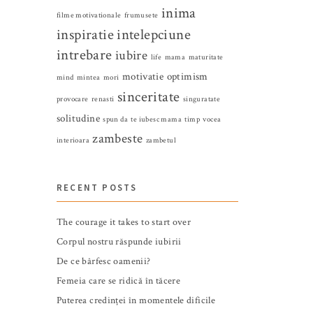
inima
filme motivationale
frumusete
inspiratie
intelepciune
intrebare
iubire
life
mama
maturitate
motivatie
optimism
mind
mintea
mori
sinceritate
provocare
renasti
singuratate
solitudine
spun da
te iubesc mama
timp
vocea
zambeste
interioara
zambetul
RECENT POSTS
The courage it takes to start over
Corpul nostru răspunde iubirii
De ce bârfesc oamenii?
Femeia care se ridică în tăcere
Puterea credinței în momentele dificile