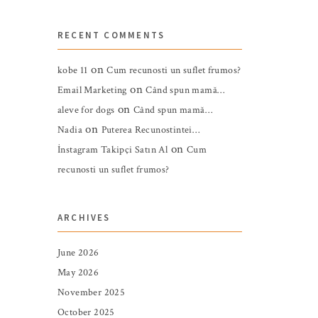
RECENT COMMENTS
on
kobe 11
Cum recunosti un suflet frumos?
on
Email Marketing
Când spun mamă…
on
aleve for dogs
Când spun mamă…
on
Nadia
Puterea Recunostintei…
on
İnstagram Takipçi Satın Al
Cum
recunosti un suflet frumos?
ARCHIVES
June 2026
May 2026
November 2025
October 2025