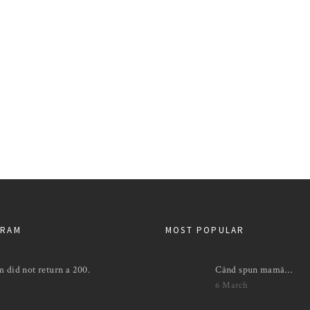
GRAM
MOST POPULAR
m did not return a 200.
Când spun mamă…
6 March