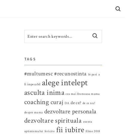
CONTACT
TAGS
#multumesc
#recunostinta
16 pasi
a
alege intelept
fi impecabil
asculta inima
cea mai frumoasa mama
coaching
curaj
de ce?
DA
de ce nu?
dezvoltare personala
despre mama
dezvoltare spirituala
esenta
fii iubire
optimismului
fericire
filme 2018