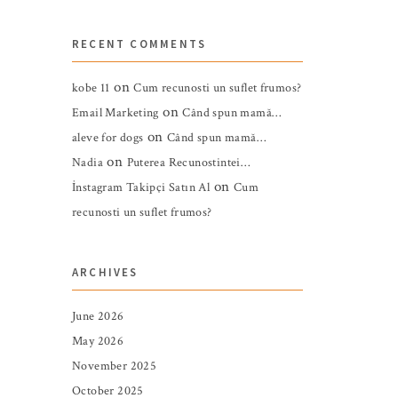
RECENT COMMENTS
on
kobe 11
Cum recunosti un suflet frumos?
on
Email Marketing
Când spun mamă…
on
aleve for dogs
Când spun mamă…
on
Nadia
Puterea Recunostintei…
on
İnstagram Takipçi Satın Al
Cum
recunosti un suflet frumos?
ARCHIVES
June 2026
May 2026
November 2025
October 2025