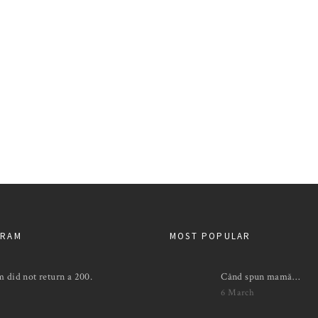
GRAM
MOST POPULAR
m did not return a 200.
Când spun mamă…
6 March