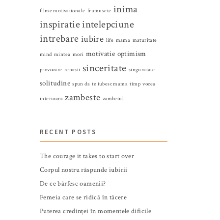
inima
filme motivationale
frumusete
inspiratie
intelepciune
intrebare
iubire
life
mama
maturitate
motivatie
optimism
mind
mintea
mori
sinceritate
provocare
renasti
singuratate
solitudine
spun da
te iubesc mama
timp
vocea
zambeste
interioara
zambetul
RECENT POSTS
The courage it takes to start over
Corpul nostru răspunde iubirii
De ce bârfesc oamenii?
Femeia care se ridică în tăcere
Puterea credinței în momentele dificile