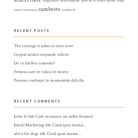
solitudine
singuratate
spun da
te iubesc mama
timp
zambeste
vocea interioara
zambetul
RECENT POSTS
The courage it takes to start over
Corpul nostru răspunde iubirii
De ce bârfesc oamenii?
Femeia care se ridică în tăcere
Puterea credinței în momentele dificile
RECENT COMMENTS
on
kobe 11
Cum recunosti un suflet frumos?
on
Email Marketing
Când spun mamă…
on
aleve for dogs
Când spun mamă…