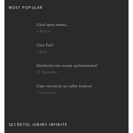
MOST POPULAR
Când spun mamă…
6 March
Cine Esti?
1 May
Zâmbetul este esența optimismului!
29 December
Cum recunosti un suflet frumos?
2 December
SECRETUL IUBIRII INFINITE