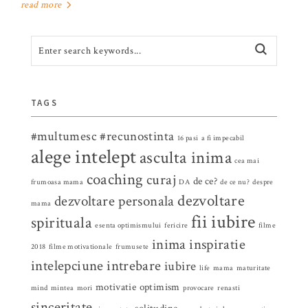
read more
TAGS
#multumesc
#recunostinta
16 pasi
a fi impecabil
alege intelept
asculta inima
cea mai
coaching
curaj
de ce?
frumoasa mama
DA
de ce nu?
despre
dezvoltare
dezvoltare personala
mama
fii iubire
spirituala
esenta optimismului
fericire
filme
inima
inspiratie
2018
filme motivationale
frumusete
intelepciune
intrebare
iubire
life
mama
maturitate
motivatie
optimism
mind
mintea
mori
provocare
renasti
sinceritate