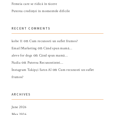
Femeia care se ridică în tăcere
Puterea credinței în momentele dificile
RECENT COMMENTS
on
kobe 11
Cum recunosti un suflet frumos?
on
Email Marketing
Când spun mamă…
on
aleve for dogs
Când spun mamă…
on
Nadia
Puterea Recunostintei…
on
İnstagram Takipçi Satın Al
Cum recunosti un suflet
frumos?
ARCHIVES
June 2026
May 2026