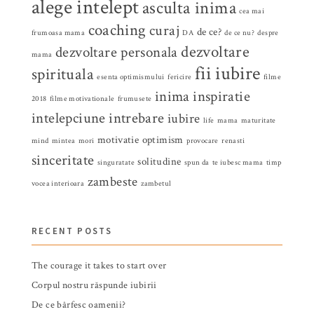
alege intelept
asculta inima
cea mai
coaching
curaj
de ce?
frumoasa mama
DA
de ce nu?
despre
dezvoltare
dezvoltare personala
mama
fii iubire
spirituala
esenta optimismului
fericire
filme
inima
inspiratie
2018
filme motivationale
frumusete
intelepciune
intrebare
iubire
life
mama
maturitate
motivatie
optimism
mind
mintea
mori
provocare
renasti
sinceritate
solitudine
singuratate
spun da
te iubesc mama
timp
zambeste
vocea interioara
zambetul
RECENT POSTS
The courage it takes to start over
Corpul nostru răspunde iubirii
De ce bârfesc oamenii?