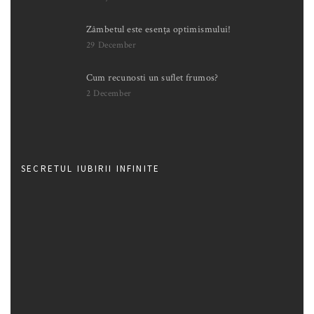
Zâmbetul este esența optimismului!
29 December
Cum recunosti un suflet frumos?
2 December
SECRETUL IUBIRII INFINITE