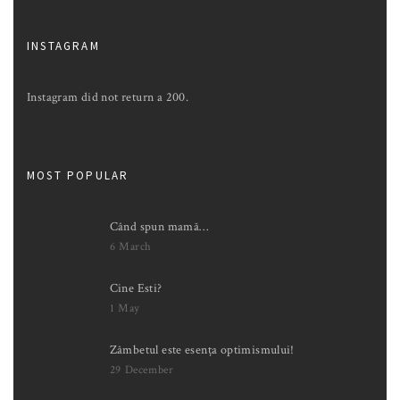
INSTAGRAM
Instagram did not return a 200.
MOST POPULAR
Când spun mamă…
6 March
Cine Esti?
1 May
Zâmbetul este esența optimismului!
29 December