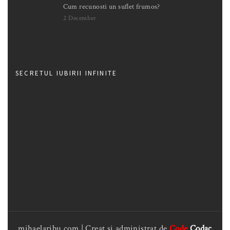
Cum recunosti un suflet frumos?
2 December
SECRETUL IUBIRII INFINITE
mihaelaribu.com | Creat si administrat de
Code
Codac