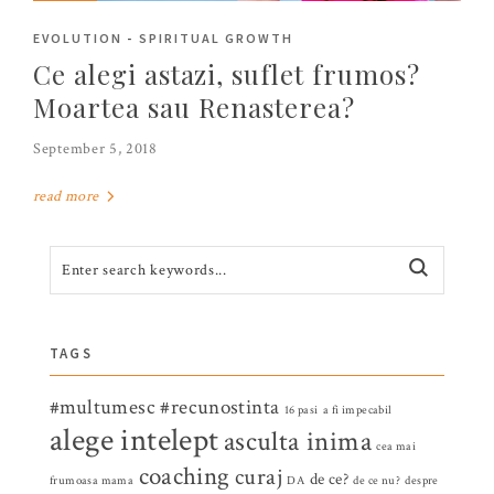
EVOLUTION
-
SPIRITUAL GROWTH
Ce alegi astazi, suflet frumos?
Moartea sau Renasterea?
September 5, 2018
read more
TAGS
#multumesc
#recunostinta
16 pasi
a fi impecabil
alege intelept
asculta inima
cea mai
coaching
curaj
de ce?
frumoasa mama
DA
de ce nu?
despre