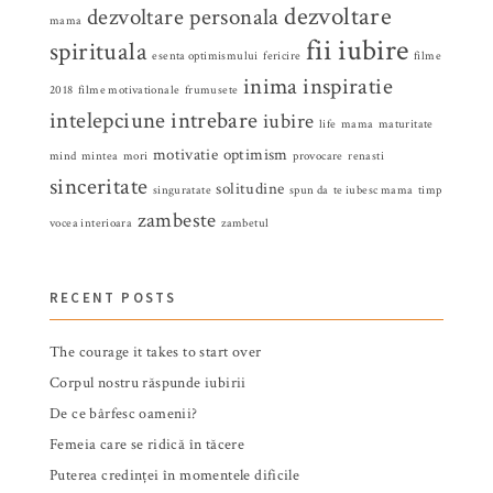
dezvoltare
dezvoltare personala
mama
fii iubire
spirituala
esenta optimismului
fericire
filme
inima
inspiratie
2018
filme motivationale
frumusete
intelepciune
intrebare
iubire
life
mama
maturitate
motivatie
optimism
mind
mintea
mori
provocare
renasti
sinceritate
solitudine
singuratate
spun da
te iubesc mama
timp
zambeste
vocea interioara
zambetul
RECENT POSTS
The courage it takes to start over
Corpul nostru răspunde iubirii
De ce bârfesc oamenii?
Femeia care se ridică în tăcere
Puterea credinței în momentele dificile