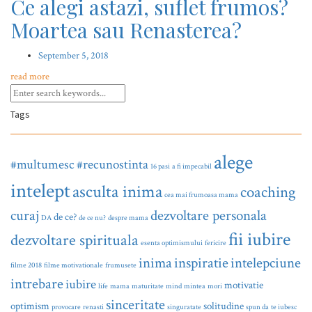
Ce alegi astazi, suflet frumos?
Moartea sau Renasterea?
September 5, 2018
read more
Tags
alege
#multumesc
#recunostinta
16 pasi
a fi impecabil
intelept
asculta inima
coaching
cea mai frumoasa mama
curaj
dezvoltare personala
de ce?
DA
de ce nu?
despre mama
fii iubire
dezvoltare spirituala
esenta optimismului
fericire
inima
inspiratie
intelepciune
filme 2018
filme motivationale
frumusete
intrebare
iubire
motivatie
life
mama
maturitate
mind
mintea
mori
sinceritate
optimism
solitudine
provocare
renasti
singuratate
spun da
te iubesc