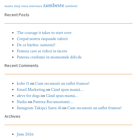
zambeste
mama
timp
vocea interioara
zambetul
Recent Posts
The courage it takes to start over
Corpul nostru răspunde iubirii
De ce bârfesc oamenii?
Femeia care se ridică în tăcere
Puterea credinței în momentele dificile
Recent Comments
kobe 11
on
Cum recunosti un suflet frumos?
Email Marketing
on
Când spun mamă…
aleve for dogs
on
Când spun mamă…
Nadia
on
Puterea Recunostintei…
İnstagram Takipçi Satın Al
on
Cum recunosti un suflet frumos?
Archives
June 2026