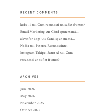
RECENT COMMENTS
on
kobe 11
Cum recunosti un suflet frumos?
on
Email Marketing
Când spun mamă…
on
aleve for dogs
Când spun mamă…
on
Nadia
Puterea Recunostintei…
on
İnstagram Takipçi Satın Al
Cum
recunosti un suflet frumos?
ARCHIVES
June 2026
May 2026
November 2025
October 2025