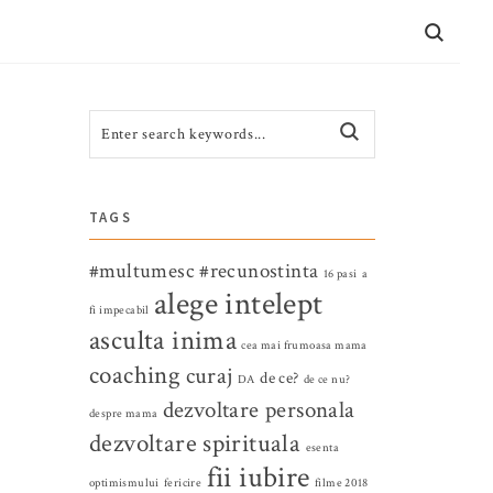
CONTACT
TAGS
#multumesc
#recunostinta
16 pasi
a
alege intelept
fi impecabil
asculta inima
cea mai frumoasa mama
coaching
curaj
de ce?
DA
de ce nu?
dezvoltare personala
despre mama
dezvoltare spirituala
esenta
fii iubire
optimismului
fericire
filme 2018