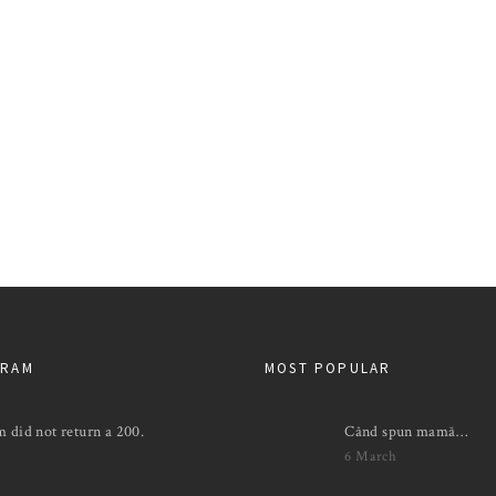
GRAM
MOST POPULAR
m did not return a 200.
Când spun mamă…
6 March