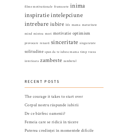
inima
filme motivationale
frumusete
inspiratie
intelepciune
intrebare
iubire
life
mama
maturitate
motivatie
optimism
mind
mintea
mori
sinceritate
provocare
renasti
singuratate
solitudine
spun da
te iubesc mama
timp
vocea
zambeste
interioara
zambetul
RECENT POSTS
The courage it takes to start over
Corpul nostru răspunde iubirii
De ce bârfesc oamenii?
Femeia care se ridică în tăcere
Puterea credinței în momentele dificile