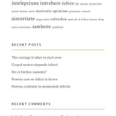
intelepciune
intrebare
iubire
life
mama
maturitate
motivatie
optimism
mind
mintea
mori
provocare
renasti
sinceritate
solitudine
singuratate
spun da
te iubesc mama
timp
zambeste
vocea interioara
zambetul
RECENT POSTS
The courage it takes to start over
Corpul nostru răspunde iubirii
De ce bârfesc oamenii?
Femeia care se ridică în tăcere
Puterea credinței în momentele dificile
RECENT COMMENTS