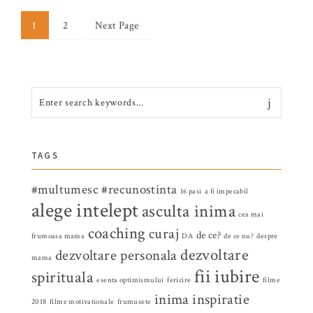
1
2
Next Page
TAGS
#multumesc
#recunostinta
16 pasi
a fi impecabil
alege intelept
asculta inima
cea mai
coaching
curaj
de ce?
frumoasa mama
DA
de ce nu?
despre
dezvoltare
dezvoltare personala
mama
fii iubire
spirituala
esenta optimismului
fericire
filme
inima
inspiratie
2018
filme motivationale
frumusete