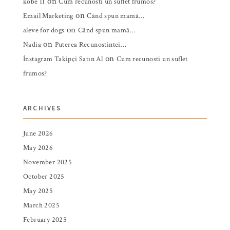
on
kobe 11
Cum recunosti un suflet frumos?
on
Email Marketing
Când spun mamă…
on
aleve for dogs
Când spun mamă…
on
Nadia
Puterea Recunostintei…
on
İnstagram Takipçi Satın Al
Cum recunosti un suflet
frumos?
ARCHIVES
June 2026
May 2026
November 2025
October 2025
May 2025
March 2025
February 2025