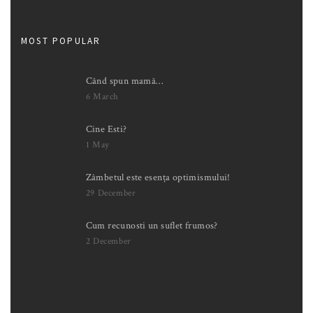
MOST POPULAR
Când spun mamă…
6 March
Cine Esti?
1 May
Zâmbetul este esența optimismului!
29 December
Cum recunosti un suflet frumos?
2 December