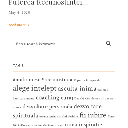
Puterea Recunostintei…
May 4, 2020
read more
TAGS
#multumesc
#recunostinta
16 pasi
a fi impecabil
alege intelept
asculta inima
cea mai
coaching
curaj
de ce?
frumoasa mama
DA
de ce nu?
despre
dezvoltare
dezvoltare personala
mama
fii iubire
spirituala
esenta optimismului
fericire
filme
inima
inspiratie
2018
filme motivationale
frumusete