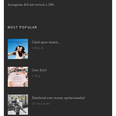
Instagram did not return a 200.
MOST POPULAR
Când spun mamă…
6 March
Cine Esti?
1 May
Zâmbetul este esența optimismului!
29 December