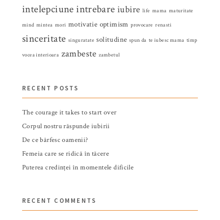
intelepciune
intrebare
iubire
life
mama
maturitate
motivatie
optimism
mind
mintea
mori
provocare
renasti
sinceritate
solitudine
singuratate
spun da
te iubesc mama
timp
zambeste
vocea interioara
zambetul
RECENT POSTS
The courage it takes to start over
Corpul nostru răspunde iubirii
De ce bârfesc oamenii?
Femeia care se ridică în tăcere
Puterea credinței în momentele dificile
RECENT COMMENTS