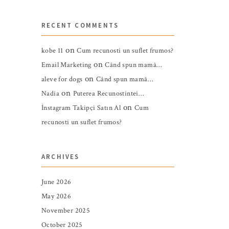
RECENT COMMENTS
on
kobe 11
Cum recunosti un suflet frumos?
on
Email Marketing
Când spun mamă…
on
aleve for dogs
Când spun mamă…
on
Nadia
Puterea Recunostintei…
on
İnstagram Takipçi Satın Al
Cum
recunosti un suflet frumos?
ARCHIVES
June 2026
May 2026
November 2025
October 2025