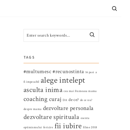
CONTACT
TAGS
#multumesc
#recunostinta
16 pasi
a
alege intelept
fi impecabil
asculta inima
cea mai frumoasa mama
coaching
curaj
de ce?
DA
de ce nu?
dezvoltare personala
despre mama
dezvoltare spirituala
esenta
fii iubire
optimismului
fericire
filme 2018