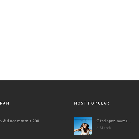
GRAM
MOST POPULAR
m did not return a 200.
Când spun mamă…
6 March