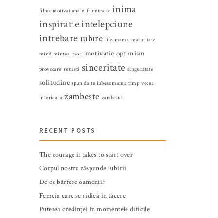
inima
filme motivationale
frumusete
inspiratie
intelepciune
intrebare
iubire
life
mama
maturitate
motivatie
optimism
mind
mintea
mori
sinceritate
provocare
renasti
singuratate
solitudine
spun da
te iubesc mama
timp
vocea
zambeste
interioara
zambetul
RECENT POSTS
The courage it takes to start over
Corpul nostru răspunde iubirii
De ce bârfesc oamenii?
Femeia care se ridică în tăcere
Puterea credinței în momentele dificile