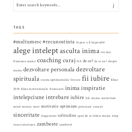
TAGS
#multumesc
#recunostinta
16 pasi
a fi impecabil
alege intelept
asculta inima
cea mai
coaching
curaj
de ce?
frumoasa mama
DA
de ce nu?
despre
dezvoltare
dezvoltare personala
mama
fii iubire
spirituala
esenta optimismului
fericire
filme
inima
inspiratie
2018
filme motivationale
frumusete
intelepciune
intrebare
iubire
life
mama
maturitate
motivatie
optimism
mind
mintea
mori
provocare
renasti
sinceritate
solitudine
singuratate
spun da
te iubesc mama
timp
zambeste
vocea interioara
zambetul