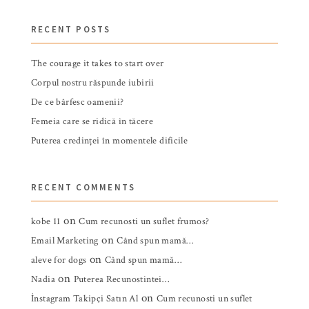
RECENT POSTS
The courage it takes to start over
Corpul nostru răspunde iubirii
De ce bârfesc oamenii?
Femeia care se ridică în tăcere
Puterea credinței în momentele dificile
RECENT COMMENTS
on
kobe 11
Cum recunosti un suflet frumos?
on
Email Marketing
Când spun mamă…
on
aleve for dogs
Când spun mamă…
on
Nadia
Puterea Recunostintei…
on
İnstagram Takipçi Satın Al
Cum recunosti un suflet