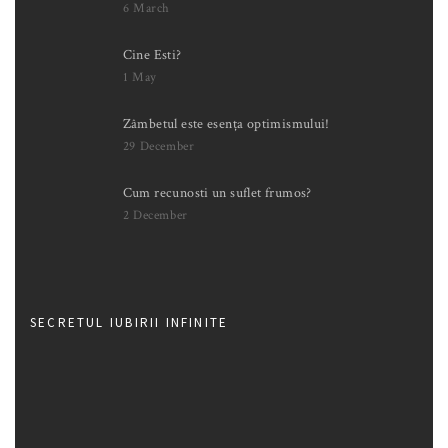
6 March
Cine Esti?
1 May
Zâmbetul este esența optimismului!
29 December
Cum recunosti un suflet frumos?
2 December
SECRETUL IUBIRII INFINITE