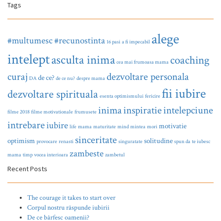
Tags
alege
#multumesc
#recunostinta
16 pasi
a fi impecabil
intelept
asculta inima
coaching
cea mai frumoasa mama
curaj
dezvoltare personala
de ce?
DA
de ce nu?
despre mama
fii iubire
dezvoltare spirituala
esenta optimismului
fericire
inima
inspiratie
intelepciune
filme 2018
filme motivationale
frumusete
intrebare
iubire
motivatie
life
mama
maturitate
mind
mintea
mori
sinceritate
optimism
solitudine
provocare
renasti
singuratate
spun da
te iubesc
zambeste
mama
timp
vocea interioara
zambetul
Recent Posts
The courage it takes to start over
Corpul nostru răspunde iubirii
De ce bârfesc oamenii?