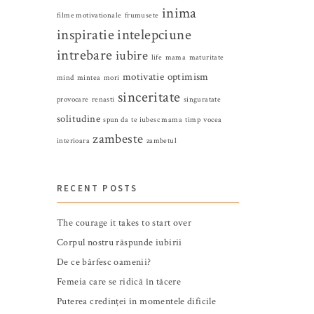
inima
filme motivationale
frumusete
inspiratie
intelepciune
intrebare
iubire
life
mama
maturitate
motivatie
optimism
mind
mintea
mori
sinceritate
provocare
renasti
singuratate
solitudine
spun da
te iubesc mama
timp
vocea
zambeste
interioara
zambetul
RECENT POSTS
The courage it takes to start over
Corpul nostru răspunde iubirii
De ce bârfesc oamenii?
Femeia care se ridică în tăcere
Puterea credinței în momentele dificile