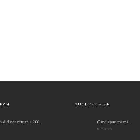
GRAM
MOST POPULAR
m did not return a 200.
Când spun mamă…
6 March