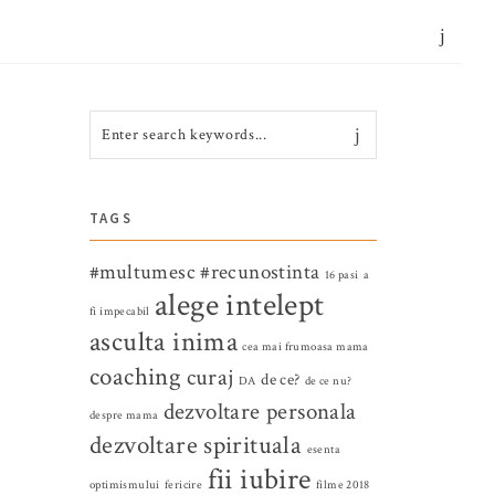
CONTACT
TAGS
#multumesc
#recunostinta
16 pasi
a
alege intelept
fi impecabil
asculta inima
cea mai frumoasa mama
coaching
curaj
de ce?
DA
de ce nu?
dezvoltare personala
despre mama
dezvoltare spirituala
esenta
fii iubire
optimismului
fericire
filme 2018