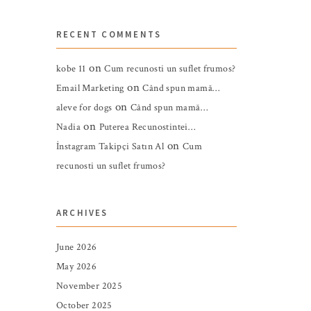
RECENT COMMENTS
on
kobe 11
Cum recunosti un suflet frumos?
on
Email Marketing
Când spun mamă…
on
aleve for dogs
Când spun mamă…
on
Nadia
Puterea Recunostintei…
on
İnstagram Takipçi Satın Al
Cum
recunosti un suflet frumos?
ARCHIVES
June 2026
May 2026
November 2025
October 2025