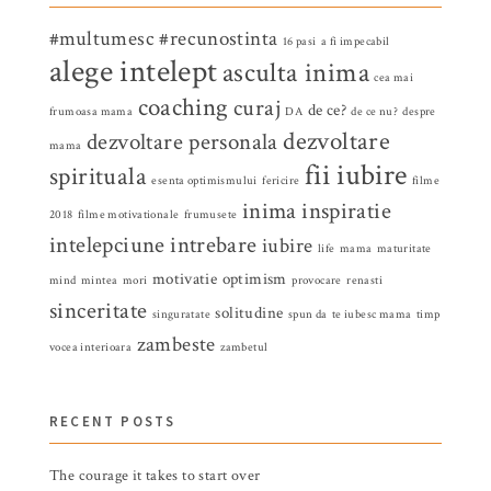
#multumesc
#recunostinta
16 pasi
a fi impecabil
alege intelept
asculta inima
cea mai
coaching
curaj
de ce?
frumoasa mama
DA
de ce nu?
despre
dezvoltare
dezvoltare personala
mama
fii iubire
spirituala
esenta optimismului
fericire
filme
inima
inspiratie
2018
filme motivationale
frumusete
intelepciune
intrebare
iubire
life
mama
maturitate
motivatie
optimism
mind
mintea
mori
provocare
renasti
sinceritate
solitudine
singuratate
spun da
te iubesc mama
timp
zambeste
vocea interioara
zambetul
RECENT POSTS
The courage it takes to start over