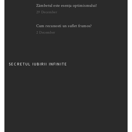
Zâmbetul este esența optimismului!
29 December
Cum recunosti un suflet frumos?
2 December
SECRETUL IUBIRII INFINITE