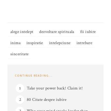
alege intelept
dezvoltare spirituala
fii iubire
inima
inspiratie
intelepciune
intrebare
sinceritate
CONTINUE READING...
Take your power back! Claim it!
80 Citate despre iubire
Why your mind speaks louder than