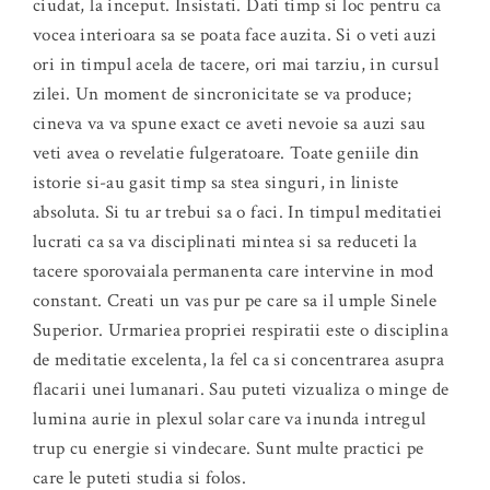
ciudat, la inceput. Insistati. Dati timp si loc pentru ca
vocea interioara sa se poata face auzita. Si o veti auzi
ori in timpul acela de tacere, ori mai tarziu, in cursul
zilei. Un moment de sincronicitate se va produce;
cineva va va spune exact ce aveti nevoie sa auzi sau
veti avea o revelatie fulgeratoare. Toate geniile din
istorie si-au gasit timp sa stea singuri, in liniste
absoluta. Si tu ar trebui sa o faci. In timpul meditatiei
lucrati ca sa va disciplinati mintea si sa reduceti la
tacere sporovaiala permanenta care intervine in mod
constant. Creati un vas pur pe care sa il umple Sinele
Superior. Urmariea propriei respiratii este o disciplina
de meditatie excelenta, la fel ca si concentrarea asupra
flacarii unei lumanari. Sau puteti vizualiza o minge de
lumina aurie in plexul solar care va inunda intregul
trup cu energie si vindecare. Sunt multe practici pe
care le puteti studia si folos.