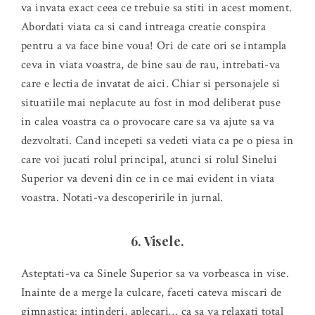
va invata exact ceea ce trebuie sa stiti in acest moment.
Abordati viata ca si cand intreaga creatie conspira
pentru a va face bine voua! Ori de cate ori se intampla
ceva in viata voastra, de bine sau de rau, intrebati-va
care e lectia de invatat de aici. Chiar si personajele si
situatiile mai neplacute au fost in mod deliberat puse
in calea voastra ca o provocare care sa va ajute sa va
dezvoltati. Cand incepeti sa vedeti viata ca pe o piesa in
care voi jucati rolul principal, atunci si rolul Sinelui
Superior va deveni din ce in ce mai evident in viata
voastra. Notati-va descoperirile in jurnal.
6. Visele.
Asteptati-va ca Sinele Superior sa va vorbeasca in vise.
Inainte de a merge la culcare, faceti cateva miscari de
gimnastica: intinderi, aplecari… ca sa va relaxati total