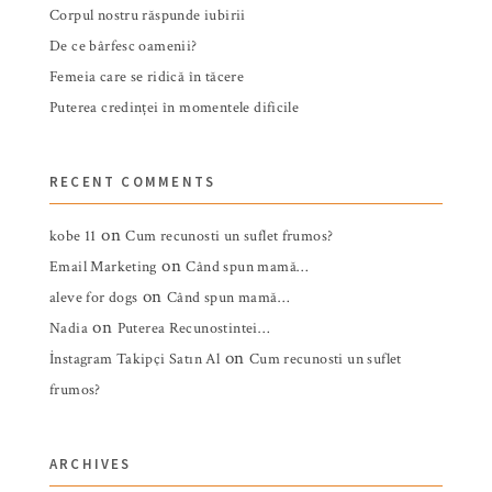
Corpul nostru răspunde iubirii
De ce bârfesc oamenii?
Femeia care se ridică în tăcere
Puterea credinței în momentele dificile
RECENT COMMENTS
on
kobe 11
Cum recunosti un suflet frumos?
on
Email Marketing
Când spun mamă…
on
aleve for dogs
Când spun mamă…
on
Nadia
Puterea Recunostintei…
on
İnstagram Takipçi Satın Al
Cum recunosti un suflet
frumos?
ARCHIVES