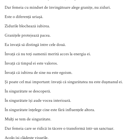
Dar femeia cu mindset de învingătoare alege granițe, nu ziduri.
Este o diferență uriașă.
Zidurile blochează iubirea.
Granițele protejează pacea.
Ea învață să distingă între cele două.
Învață că nu toți oamenii merită acces la energia ei.
Învață că timpul ei este valoros.
Învață că iubirea de sine nu este egoism.
Și poate cel mai important: învață că singurătatea nu este dușmanul ei.
În singurătate se descoperă.
În singurătate își aude vocea interioară.
În singurătate înțelege cine este fără influențele altora.
Mulți se tem de singurătate.
Dar femeia care se ridică în tăcere o transformă într-un sanctuar.
Acolo își clădește visurile.