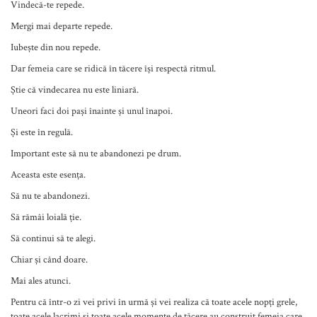
Vindecă-te repede.
Mergi mai departe repede.
Iubește din nou repede.
Dar femeia care se ridică în tăcere își respectă ritmul.
Știe că vindecarea nu este liniară.
Uneori faci doi pași înainte și unul înapoi.
Și este în regulă.
Important este să nu te abandonezi pe drum.
Aceasta este esența.
Să nu te abandonezi.
Să rămâi loială ție.
Să continui să te alegi.
Chiar și când doare.
Mai ales atunci.
Pentru că într-o zi vei privi în urmă și vei realiza că toate acele nopți grele,
toate acele lacrimi și toate acele momente de tăcere au construit femeia care