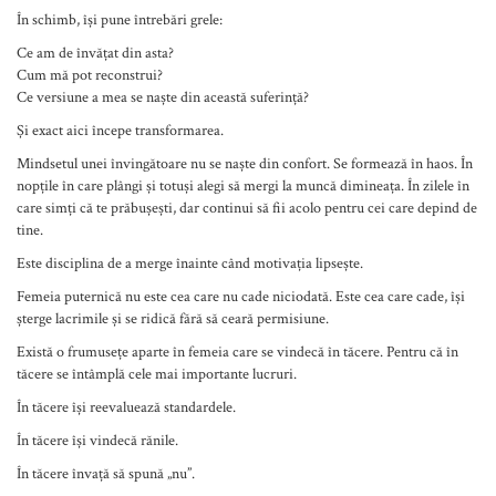
În schimb, își pune întrebări grele:
Ce am de învățat din asta?
Cum mă pot reconstrui?
Ce versiune a mea se naște din această suferință?
Și exact aici începe transformarea.
Mindsetul unei învingătoare nu se naște din confort. Se formează în haos. În
nopțile în care plângi și totuși alegi să mergi la muncă dimineața. În zilele în
care simți că te prăbușești, dar continui să fii acolo pentru cei care depind de
tine.
Este disciplina de a merge înainte când motivația lipsește.
Femeia puternică nu este cea care nu cade niciodată. Este cea care cade, își
șterge lacrimile și se ridică fără să ceară permisiune.
Există o frumusețe aparte în femeia care se vindecă în tăcere. Pentru că în
tăcere se întâmplă cele mai importante lucruri.
În tăcere își reevaluează standardele.
În tăcere își vindecă rănile.
În tăcere învață să spună „nu”.