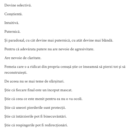
Devine selectivă.
Conștientă.
Intuitivă.
Puternică.
Și paradoxal, cu cât devine mai puternică, cu atât devine mai blândă.
Pentru că adevărata putere nu are nevoie de agresivitate.
Are nevoie de claritate.
Femeia care s-a ridicat din propria cenușă știe ce înseamnă să pierzi tot și să
reconstruiești.
De aceea nu se mai teme de sfârșituri.
Știe că fiecare final este un început mascat.
Știe că ceea ce este menit pentru ea nu o va ocoli.
Știe că uneori pierderile sunt protecții.
Știe că întârzierile pot fi binecuvântări.
Știe că respingerile pot fi redirecționări.