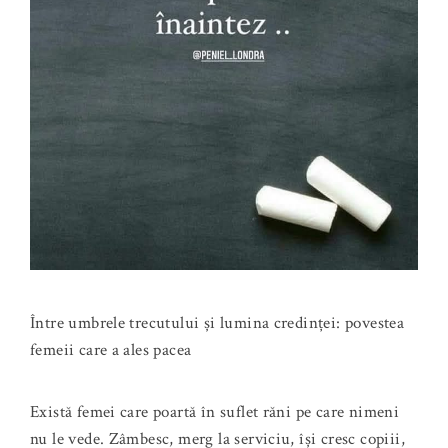
Între umbrele trecutului și lumina credinței: povestea
femeii care a ales pacea
Există femei care poartă în suflet răni pe care nimeni
nu le vede. Zâmbesc, merg la serviciu, își cresc copiii,