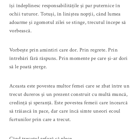
își îndeplinesc responsabilitățile și par puternice în
ochii tuturor. Totuși, în liniștea nopții, când lumea
adoarme și zgomotul zilei se stinge, trecutul începe să
vorbească.
Vorbește prin amintiri care dor. Prin regrete. Prin
întrebări fără răspuns. Prin momente pe care și-ar dori
să le poată șterge.
Aceasta este povestea multor femei care se zbat între un
trecut dureros și un prezent construit cu multă muncă,
credință și speranță. Este povestea femeii care încearcă
să trăiască în pace, dar care încă simte uneori ecoul
furtunilor prin care a trecut.
Când trecutul refuză să plece