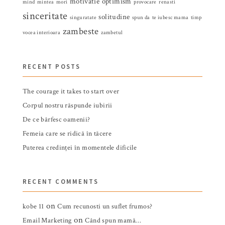
motivatie
optimism
mind
mintea
mori
provocare
renasti
sinceritate
solitudine
singuratate
spun da
te iubesc mama
timp
zambeste
vocea interioara
zambetul
RECENT POSTS
The courage it takes to start over
Corpul nostru răspunde iubirii
De ce bârfesc oamenii?
Femeia care se ridică în tăcere
Puterea credinței în momentele dificile
RECENT COMMENTS
on
kobe 11
Cum recunosti un suflet frumos?
on
Email Marketing
Când spun mamă…