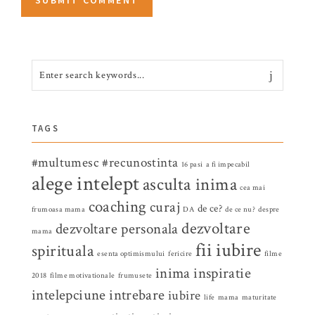
TAGS
#multumesc
#recunostinta
16 pasi
a fi impecabil
alege intelept
asculta inima
cea mai
coaching
curaj
de ce?
frumoasa mama
DA
de ce nu?
despre
dezvoltare
dezvoltare personala
mama
fii iubire
spirituala
esenta optimismului
fericire
filme
inima
inspiratie
2018
filme motivationale
frumusete
intelepciune
intrebare
iubire
life
mama
maturitate