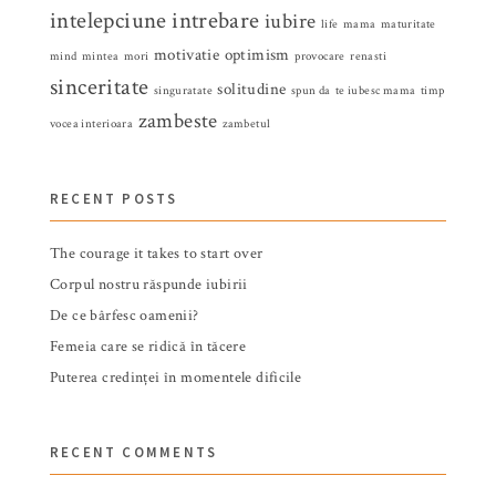
intelepciune
intrebare
iubire
life
mama
maturitate
motivatie
optimism
mind
mintea
mori
provocare
renasti
sinceritate
solitudine
singuratate
spun da
te iubesc mama
timp
zambeste
vocea interioara
zambetul
RECENT POSTS
The courage it takes to start over
Corpul nostru răspunde iubirii
De ce bârfesc oamenii?
Femeia care se ridică în tăcere
Puterea credinței în momentele dificile
RECENT COMMENTS