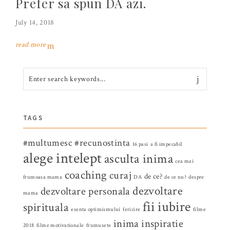
Prefer sa spun DA azi.
July 14, 2018
read more
TAGS
#multumesc
#recunostinta
16 pasi
a fi impecabil
alege intelept
asculta inima
cea mai
coaching
curaj
de ce?
frumoasa mama
DA
de ce nu?
despre
dezvoltare
dezvoltare personala
mama
fii iubire
spirituala
esenta optimismului
fericire
filme
inima
inspiratie
2018
filme motivationale
frumusete