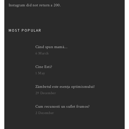
Instagram did not return a 200.
MOST POPULAR
Când spun mamă…
6 March
Cine Esti?
1 May
Zâmbetul este esența optimismului!
29 December
Cum recunosti un suflet frumos?
2 December