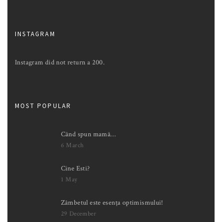
INSTAGRAM
Instagram did not return a 200.
MOST POPULAR
Când spun mamă…
6 March
Cine Esti?
1 May
Zâmbetul este esența optimismului!
29 December