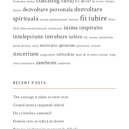
coaching
curaj
de ce?
frumoasa mama
DA
de ce nu?
despre
dezvoltare
dezvoltare personala
mama
fii iubire
spirituala
esenta optimismului
fericire
filme
inima
inspiratie
2018
filme motivationale
frumusete
intelepciune
intrebare
iubire
life
mama
maturitate
motivatie
optimism
mind
mintea
mori
provocare
renasti
sinceritate
solitudine
singuratate
spun da
te iubesc mama
timp
zambeste
vocea interioara
zambetul
RECENT POSTS
The courage it takes to start over
Corpul nostru răspunde iubirii
De ce bârfesc oamenii?
Femeia care se ridică în tăcere