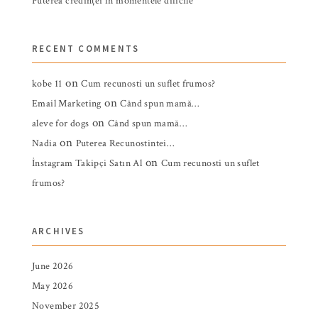
Puterea credinței în momentele dificile
RECENT COMMENTS
on
kobe 11
Cum recunosti un suflet frumos?
on
Email Marketing
Când spun mamă…
on
aleve for dogs
Când spun mamă…
on
Nadia
Puterea Recunostintei…
on
İnstagram Takipçi Satın Al
Cum recunosti un suflet
frumos?
ARCHIVES
June 2026
May 2026
November 2025