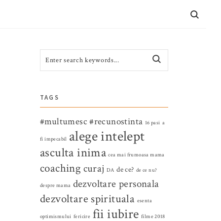
CONTACT
TAGS
#multumesc
#recunostinta
16 pasi
a
alege intelept
fi impecabil
asculta inima
cea mai frumoasa mama
coaching
curaj
de ce?
DA
de ce nu?
dezvoltare personala
despre mama
dezvoltare spirituala
esenta
fii iubire
optimismului
fericire
filme 2018