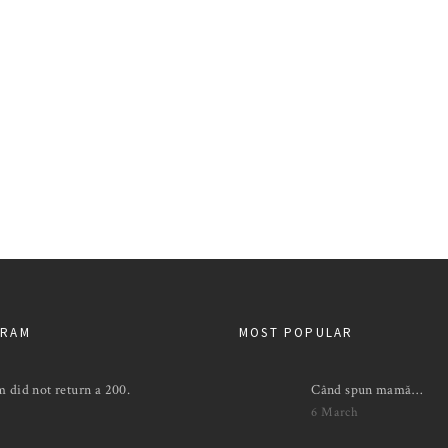
GRAM
MOST POPULAR
m did not return a 200.
Când spun mamă…
6 March