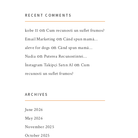
RECENT COMMENTS
on
kobe 11
Cum recunosti un suflet frumos?
on
Email Marketing
Când spun mamă…
on
aleve for dogs
Când spun mamă…
on
Nadia
Puterea Recunostintei…
on
İnstagram Takipçi Satın Al
Cum
recunosti un suflet frumos?
ARCHIVES
June 2026
May 2026
November 2025
October 2025