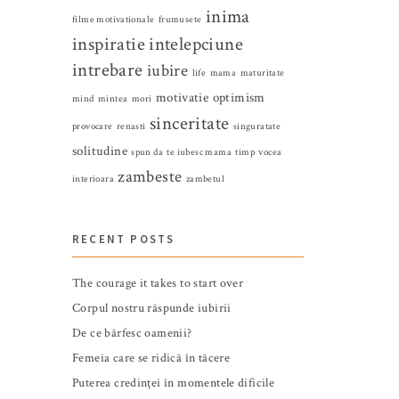
inima
filme motivationale
frumusete
inspiratie
intelepciune
intrebare
iubire
life
mama
maturitate
motivatie
optimism
mind
mintea
mori
sinceritate
provocare
renasti
singuratate
solitudine
spun da
te iubesc mama
timp
vocea
zambeste
interioara
zambetul
RECENT POSTS
The courage it takes to start over
Corpul nostru răspunde iubirii
De ce bârfesc oamenii?
Femeia care se ridică în tăcere
Puterea credinței în momentele dificile