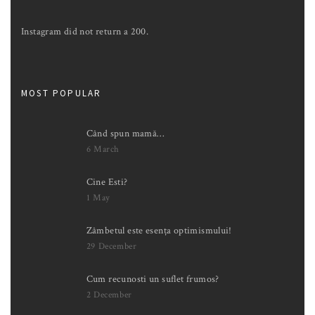
Instagram did not return a 200.
MOST POPULAR
Când spun mamă…
6 March
Cine Esti?
1 May
Zâmbetul este esența optimismului!
29 December
Cum recunosti un suflet frumos?
2 December