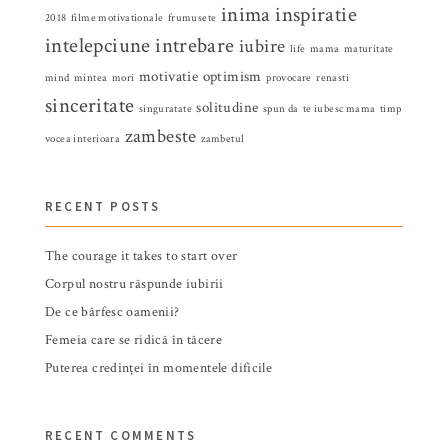
inima
inspiratie
2018
filme motivationale
frumusete
intelepciune
intrebare
iubire
life
mama
maturitate
motivatie
optimism
mind
mintea
mori
provocare
renasti
sinceritate
solitudine
singuratate
spun da
te iubesc mama
timp
zambeste
vocea interioara
zambetul
RECENT POSTS
The courage it takes to start over
Corpul nostru răspunde iubirii
De ce bârfesc oamenii?
Femeia care se ridică în tăcere
Puterea credinței în momentele dificile
RECENT COMMENTS