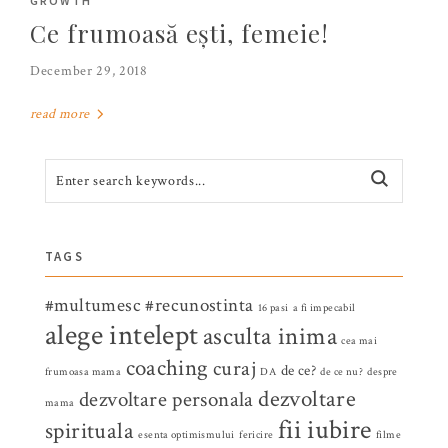
GROWTH
Ce frumoasă ești, femeie!
December 29, 2018
read more
TAGS
#multumesc
#recunostinta
16 pasi
a fi impecabil
alege intelept
asculta inima
cea mai
coaching
curaj
de ce?
frumoasa mama
DA
de ce nu?
despre
dezvoltare
dezvoltare personala
mama
fii iubire
spirituala
esenta optimismului
fericire
filme