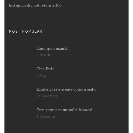
Instagram did not return a 200.
MOST POPULAR
Când spun mamă…
6 March
Cine Esti?
1 May
Zâmbetul este esența optimismului!
29 December
Cum recunosti un suflet frumos?
2 December