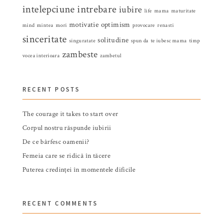
intelepciune
intrebare
iubire
life
mama
maturitate
motivatie
optimism
mind
mintea
mori
provocare
renasti
sinceritate
solitudine
singuratate
spun da
te iubesc mama
timp
zambeste
vocea interioara
zambetul
RECENT POSTS
The courage it takes to start over
Corpul nostru răspunde iubirii
De ce bârfesc oamenii?
Femeia care se ridică în tăcere
Puterea credinței în momentele dificile
RECENT COMMENTS