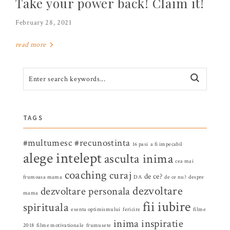
Take your power back! Claim it!
February 28, 2021
read more
TAGS
#multumesc
#recunostinta
16 pasi
a fi impecabil
alege intelept
asculta inima
cea mai
coaching
curaj
de ce?
frumoasa mama
DA
de ce nu?
despre
dezvoltare
dezvoltare personala
mama
fii iubire
spirituala
esenta optimismului
fericire
filme
inima
inspiratie
2018
filme motivationale
frumusete