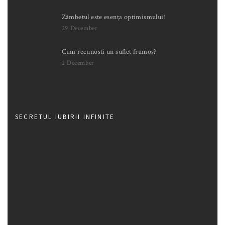
Zâmbetul este esența optimismului!
29 December
Cum recunosti un suflet frumos?
2 December
SECRETUL IUBIRII INFINITE