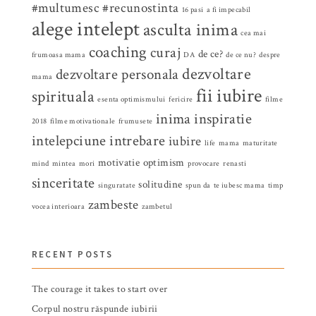
#multumesc
#recunostinta
16 pasi
a fi impecabil
alege intelept
asculta inima
cea mai
coaching
curaj
de ce?
frumoasa mama
DA
de ce nu?
despre
dezvoltare
dezvoltare personala
mama
fii iubire
spirituala
esenta optimismului
fericire
filme
inima
inspiratie
2018
filme motivationale
frumusete
intelepciune
intrebare
iubire
life
mama
maturitate
motivatie
optimism
mind
mintea
mori
provocare
renasti
sinceritate
solitudine
singuratate
spun da
te iubesc mama
timp
zambeste
vocea interioara
zambetul
RECENT POSTS
The courage it takes to start over
Corpul nostru răspunde iubirii