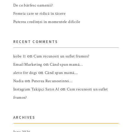
De ce bârfesc oamenii?
Femeia care se ridică în tăcere
Puterea credinței în momentele dificile
RECENT COMMENTS
on
kobe 11
Cum recunosti un suflet frumos?
on
Email Marketing
Când spun mamă…
on
aleve for dogs
Când spun mamă…
on
Nadia
Puterea Recunostintei…
on
İnstagram Takipçi Satın Al
Cum recunosti un suflet
frumos?
ARCHIVES