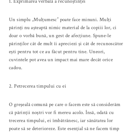
1. Exprimarea verbală a recunoștinței
Un simplu „Mulțumesc” poate face minuni. Mulți
părinți nu așteaptă nimic material de la copiii lor, ci
doar o vorbă bună, un gest de afecțiune. Spune-le
părinților cât de mult îi apreciezi și cât de recunoscător
ești pentru tot ce au făcut pentru tine. Uneori,
cuvintele pot avea un impact mai mare decât orice
cadou.
2. Petrecerea timpului cu ei
O greșeală comună pe care o facem este să considerăm
că părinții noștri vor fi mereu acolo. Însă, odată cu
trecerea timpului, ei îmbătrânesc, iar sănătatea lor
poate să se deterioreze. Este esențial să ne facem timp