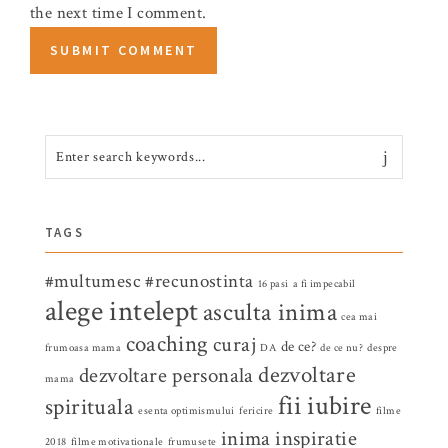
the next time I comment.
TAGS
#multumesc
#recunostinta
16 pasi
a fi impecabil
alege intelept
asculta inima
cea mai
coaching
curaj
de ce?
frumoasa mama
DA
de ce nu?
despre
dezvoltare
dezvoltare personala
mama
fii iubire
spirituala
esenta optimismului
fericire
filme
inima
inspiratie
2018
filme motivationale
frumusete