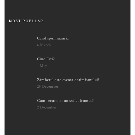
MOST POPULAR
Când spun mamă…
6 March
Cine Esti?
1 May
Zâmbetul este esența optimismului!
29 December
Cum recunosti un suflet frumos?
2 December