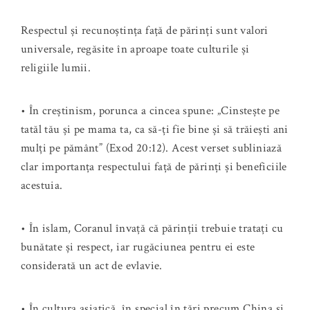
Respectul și recunoștința față de părinți sunt valori
universale, regăsite în aproape toate culturile și
religiile lumii.
• În creștinism, porunca a cincea spune: „Cinstește pe
tatăl tău și pe mama ta, ca să-ți fie bine și să trăiești ani
mulți pe pământ” (Exod 20:12). Acest verset subliniază
clar importanța respectului față de părinți și beneficiile
acestuia.
• În islam, Coranul învață că părinții trebuie tratați cu
bunătate și respect, iar rugăciunea pentru ei este
considerată un act de evlavie.
• În cultura asiatică, în special în țări precum China și