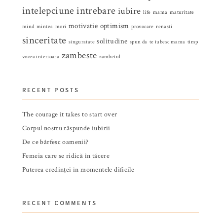
intelepciune
intrebare
iubire
life
mama
maturitate
motivatie
optimism
mind
mintea
mori
provocare
renasti
sinceritate
solitudine
singuratate
spun da
te iubesc mama
timp
zambeste
vocea interioara
zambetul
RECENT POSTS
The courage it takes to start over
Corpul nostru răspunde iubirii
De ce bârfesc oamenii?
Femeia care se ridică în tăcere
Puterea credinței în momentele dificile
RECENT COMMENTS