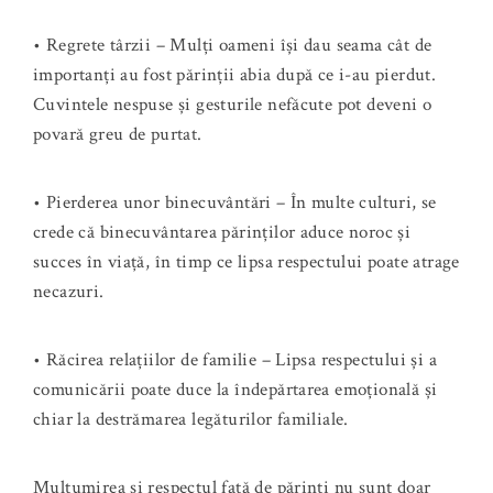
• Regrete târzii – Mulți oameni își dau seama cât de
importanți au fost părinții abia după ce i-au pierdut.
Cuvintele nespuse și gesturile nefăcute pot deveni o
povară greu de purtat.
• Pierderea unor binecuvântări – În multe culturi, se
crede că binecuvântarea părinților aduce noroc și
succes în viață, în timp ce lipsa respectului poate atrage
necazuri.
• Răcirea relațiilor de familie – Lipsa respectului și a
comunicării poate duce la îndepărtarea emoțională și
chiar la destrămarea legăturilor familiale.
Mulțumirea și respectul față de părinți nu sunt doar