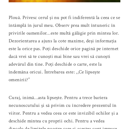
Plouă. Privesc cerul și nu pot fi indiferentă la ceea ce se
întâmplă în jurul meu. Observ prea mult întuneric în
privirile oamenilor…este multă gălăgie prin mintea lor.
Dezorientarea a ajuns la cote maxime, deși informația
este la orice pas. Poți deschide orice pagină pe internet
dacă vrei să te cunoști mai bine sau vrei să cunoști
adevărul din tine. Poți deschide o carte, este la
îndemâna oricui. Întrebarea este: ,,Ce lipsește
omenirii?”
Curaj, inimă…asta lipsește. Pentru a trece bariera
necunoscutului și să privim cu încredere prezentul în
viitor. Pentru a vedea ceea ce este invizibil ochilor și a
deschide mintea cu proprii ochi. Pentru a vedea
dincolo de limitele noastre care și acestea sunt impuse