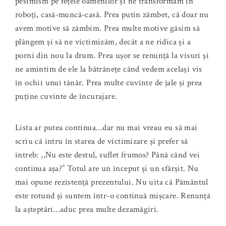
pesimism pe fețele oamenilor și ne transformăm în
roboți, casă-muncă-casă. Prea putin zâmbet, că doar nu
avem motive să zâmbim. Prea multe motive găsim să
plângem și să ne victimizăm, decât a ne ridica și a
porni din nou la drum. Prea ușor se renunță la visuri și
ne amintim de ele la bătrânețe când vedem același vis
în ochii unui tânăr. Prea multe cuvinte de jale și prea
puține cuvinte de încurajare.
Lista ar putea continua…dar nu mai vreau eu să mai
scriu că intru în starea de victimizare și prefer să
intreb: ,,Nu este destul, suflet frumos? Până când vei
continua așa?” Totul are un început și un sfârșit. Nu
mai opune rezistență prezentului. Nu uita că Pământul
este rotund și suntem într-o continuă mișcare. Renunță
la așteptări…aduc prea multe dezamăgiri.