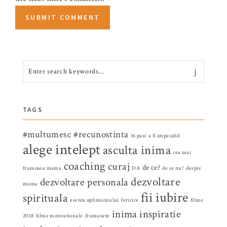
TAGS
#multumesc
#recunostinta
16 pasi
a fi impecabil
alege intelept
asculta inima
cea mai
coaching
curaj
de ce?
frumoasa mama
DA
de ce nu?
despre
dezvoltare
dezvoltare personala
mama
fii iubire
spirituala
esenta optimismului
fericire
filme
inima
inspiratie
2018
filme motivationale
frumusete