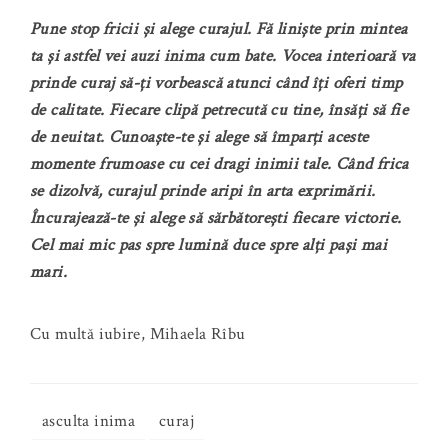
Pune stop fricii și alege curajul. Fă liniște prin mintea
ta și astfel vei auzi inima cum bate. Vocea interioară va
prinde curaj să-ți vorbească atunci când îți oferi timp
de calitate. Fiecare clipă petrecută cu tine, însăți să fie
de neuitat. Cunoaște-te și alege să împarți aceste
momente frumoase cu cei dragi inimii tale. Când frica
se dizolvă, curajul prinde aripi în arta exprimării.
Încurajează-te și alege să sărbătorești fiecare victorie.
Cel mai mic pas spre lumină duce spre alți pași mai
mari.
Cu multă iubire, Mihaela Rîbu
asculta inima
curaj