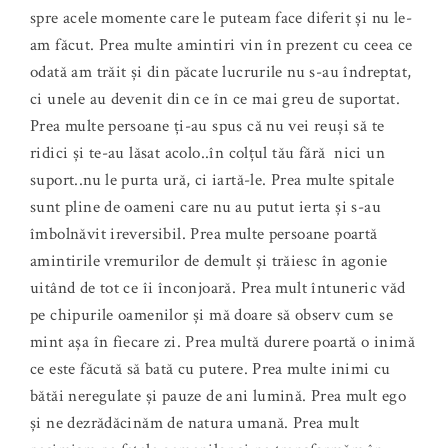
spre acele momente care le puteam face diferit și nu le-
am făcut. Prea multe amintiri vin în prezent cu ceea ce
odată am trăit și din păcate lucrurile nu s-au îndreptat,
ci unele au devenit din ce în ce mai greu de suportat.
Prea multe persoane ți-au spus că nu vei reuși să te
ridici și te-au lăsat acolo..în colțul tău fără nici un
suport..nu le purta ură, ci iartă-le. Prea multe spitale
sunt pline de oameni care nu au putut ierta și s-au
îmbolnăvit ireversibil. Prea multe persoane poartă
amintirile vremurilor de demult și trăiesc în agonie
uitând de tot ce îi înconjoară. Prea mult întuneric văd
pe chipurile oamenilor și mă doare să observ cum se
mint așa în fiecare zi. Prea multă durere poartă o inimă
ce este făcută să bată cu putere. Prea multe inimi cu
bătăi neregulate și pauze de ani lumină. Prea mult ego
și ne dezrădăcinăm de natura umană. Prea mult