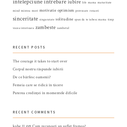
intelepciune
intrebare
iubire
life
mama
maturitate
motivatie
optimism
mind
mintea
mori
provocare
renasti
sinceritate
solitudine
singuratate
spun da
te iubesc mama
timp
zambeste
vocea interioara
zambetul
RECENT POSTS
The courage it takes to start over
Corpul nostru răspunde iubirii
De ce bârfesc oamenii?
Femeia care se ridică în tăcere
Puterea credinței în momentele dificile
RECENT COMMENTS
on
kobe 11
Cum recunosti un suflet frumos?