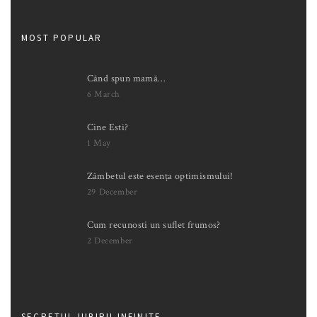
MOST POPULAR
Când spun mamă…
6 March
Cine Esti?
1 May
Zâmbetul este esența optimismului!
29 December
Cum recunosti un suflet frumos?
2 December
SECRETUL IUBIRII INFINITE