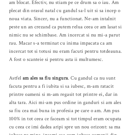
am blocat. Efectiv, nu stiam pe ce drum sa o iau. Am
plecat din orasul natal cu gandul sa-l uit si sa incep o
noua viata. Sincer, nu a functionat. Ne-am intalnit
peste un an crezand ca putem relua ceea ce am lasat si
nimic nu se schimbase. Am incercat si nu mi-a parut
rau. Macar s-a terminat cu inima impacata ca am
incercat tot si totusi nu eram facuti pentru totdeauna.
A fost o scanteie si pentru asta ii multumesc.
Astfel
am ales sa fiu singura
. Cu gandul ca nu sunt
facuta pentru a fi iubita si sa iubesc, m-am ratacit
printre oameni si m-am regasit tot printre ei, dar in
alta tara. Aici mi-am pus ordine in ganduri si am ales
sa fiu cea mai buna in profesia pe care o am. Am pus
100% in tot ceea ce faceam si tot timpul eram ocupata
cu ceea ce imi dadea aripi spre un nou orizont: sa ma
iubesc pe mine, insami asa cum iubesc oamenii din