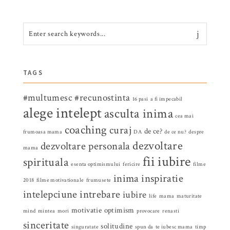
TAGS
#multumesc
#recunostinta
16 pasi
a fi impecabil
alege intelept
asculta inima
cea mai
coaching
curaj
de ce?
frumoasa mama
DA
de ce nu?
despre
dezvoltare
dezvoltare personala
mama
fii iubire
spirituala
esenta optimismului
fericire
filme
inima
inspiratie
2018
filme motivationale
frumusete
intelepciune
intrebare
iubire
life
mama
maturitate
motivatie
optimism
mind
mintea
mori
provocare
renasti
sinceritate
solitudine
singuratate
spun da
te iubesc mama
timp