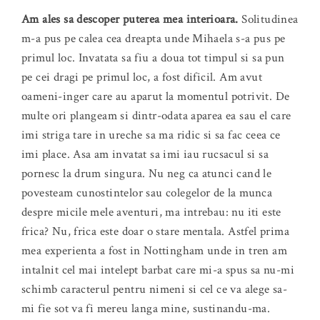
Am ales sa descoper puterea mea interioara.
Solitudinea
m-a pus pe calea cea dreapta unde Mihaela s-a pus pe
primul loc. Invatata sa fiu a doua tot timpul si sa pun
pe cei dragi pe primul loc, a fost dificil. Am avut
oameni-inger care au aparut la momentul potrivit. De
multe ori plangeam si dintr-odata aparea ea sau el care
imi striga tare in ureche sa ma ridic si sa fac ceea ce
imi place. Asa am invatat sa imi iau rucsacul si sa
pornesc la drum singura. Nu neg ca atunci cand le
povesteam cunostintelor sau colegelor de la munca
despre micile mele aventuri, ma intrebau: nu iti este
frica? Nu, frica este doar o stare mentala. Astfel prima
mea experienta a fost in Nottingham unde in tren am
intalnit cel mai intelept barbat care mi-a spus sa nu-mi
schimb caracterul pentru nimeni si cel ce va alege sa-
mi fie sot va fi mereu langa mine, sustinandu-ma.