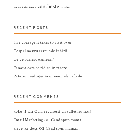
zambeste
vocea interioara
zambetul
RECENT POSTS
The courage it takes to start over
Corpul nostru răspunde iubirii
De ce bârfesc oamenii?
Femeia care se ridică în tăcere
Puterea credinței în momentele dificile
RECENT COMMENTS
on
kobe 11
Cum recunosti un suflet frumos?
on
Email Marketing
Când spun mamă…
on
aleve for dogs
Când spun mamă…