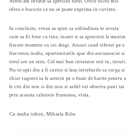
Astfel am invatat sa apreciez totul. Orice lucru mic
ofera o bucurie ce nu se poate exprima in cuvinte.
In concluzie, vreau sa spun ca solitudinea te invata
cum sa fii bine cu tine, insuti si sa apreciezi la maxim
fiecare moment cu cei dragi. Atunci cand vibrezi pe o
frecventa inalta, oportunitatile apar din necunoscut si
totul are un sens. Cel mai bun invatator esti tu, insuti.
Nu te opri din a fi curios si lasa intrebarile sa curga si
chiar sugerez sa le asterni pe o foaie de hartie pentru a
le citi din nou si din nou si astfel vei observa pasii tai
prin aceasta calatorie frumoasa, viata.
Cu multa iubire, Mihaela Ribu