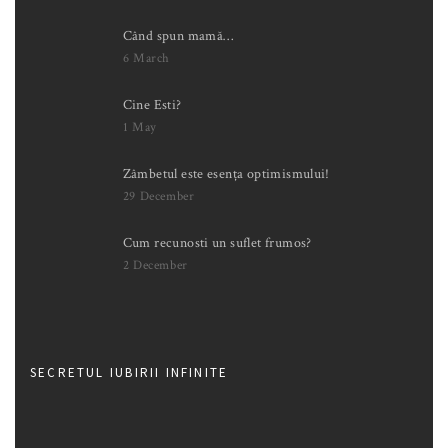
Când spun mamă…
6 March
Cine Esti?
1 May
Zâmbetul este esența optimismului!
29 December
Cum recunosti un suflet frumos?
2 December
SECRETUL IUBIRII INFINITE