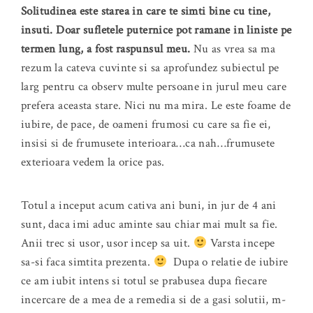
Solitudinea este starea in care te simti bine cu tine,
insuti. Doar sufletele puternice pot ramane in liniste pe
termen lung, a fost raspunsul meu.
Nu as vrea sa ma
rezum la cateva cuvinte si sa aprofundez subiectul pe
larg pentru ca observ multe persoane in jurul meu care
prefera aceasta stare. Nici nu ma mira. Le este foame de
iubire, de pace, de oameni frumosi cu care sa fie ei,
insisi si de frumusete interioara…ca nah…frumusete
exterioara vedem la orice pas.
Totul a inceput acum cativa ani buni, in jur de 4 ani
sunt, daca imi aduc aminte sau chiar mai mult sa fie.
Anii trec si usor, usor incep sa uit.
Varsta incepe
sa-si faca simtita prezenta.
Dupa o relatie de iubire
ce am iubit intens si totul se prabusea dupa fiecare
incercare de a mea de a remedia si de a gasi solutii, m-